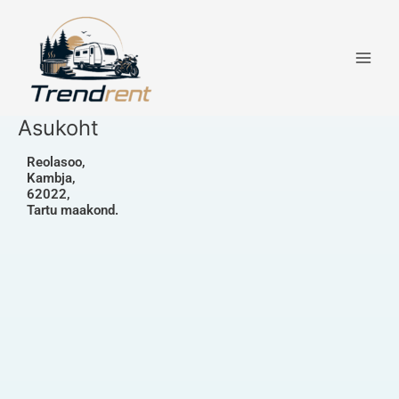
Skip
Main
to
Men
content
Asukoht
Reolasoo,
Kambja,
62022,
Tartu maakond.